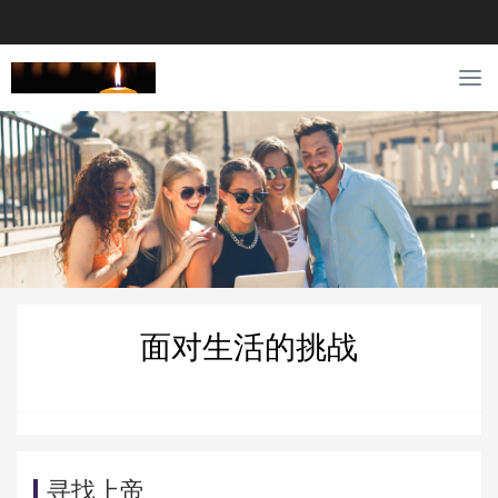
T
o
g
g
l
e
n
a
v
i
g
面对生活的挑战
a
t
i
o
n
寻找上帝