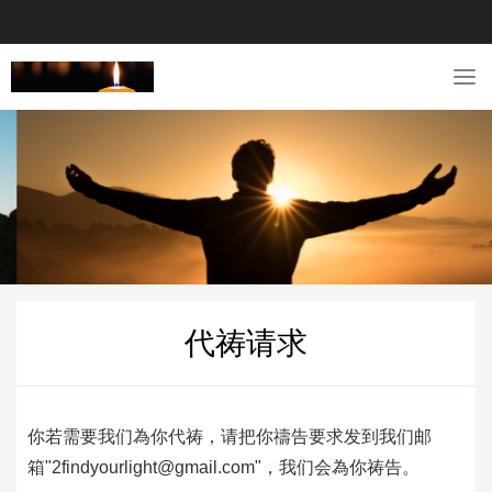
T
o
g
g
l
e
n
a
v
i
g
代祷请求
a
t
i
o
你若需要我们為你代祷，请把你禱告要求发到我们邮
n
箱"2findyourlight@gmail.com"，我们会為你祷告。