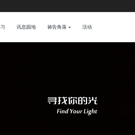
学习
讯息园地
祷告角落
活动