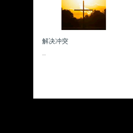
塑造我们敬虔的
...